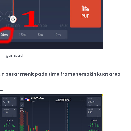
gambar.1
kin besar menit pada time frame semakin kuat area
..