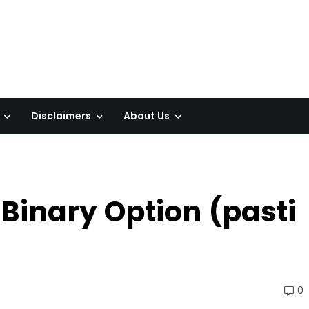
Disclaimers
About Us
 Binary Option (pasti
0