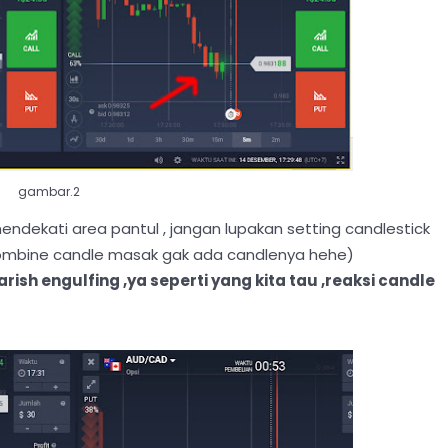
gambar.2
ndekati area pantul , jangan lupakan setting candlestick
ombine candle masak gak ada candlenya hehe)
h engulfing ,ya seperti yang kita tau ,reaksi candle