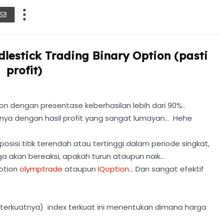
dlestick Trading Binary Option (pasti
profit)
ion dengan presentase keberhasilan lebih dari 90%..
unya dengan hasil profit yang sangat lumayan... Hehe
sisi titik terendah atau tertinggi dalam periode singkat,
a akan bereaksi, apakah turun ataupun naik...
option
olymptrade
ataupun
IQoption
... Dan sangat efektif
 terkuatnya) index terkuat ini menentukan dimana harga