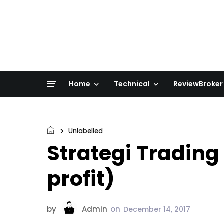
Home
Technical
ReviewBroker
Unlabelled
Strategi Trading
profit)
by
Admin
on
December 14, 2017