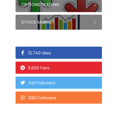
OPTIONSTRADING
STOCK MARKET
12,740 Likes
5,600 Fans
340 Followers
1360 Followers