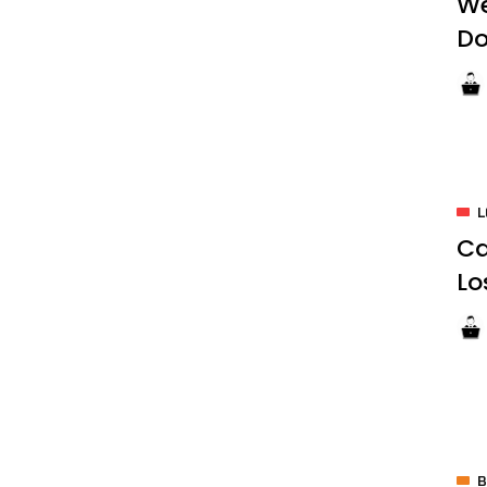
We
D
L
Ca
Lo
B