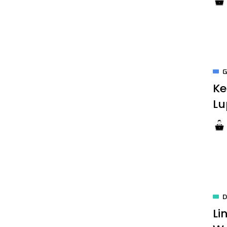
Ke
Lu
Li