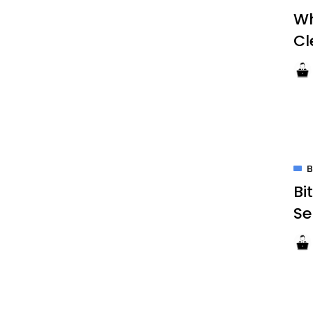
Wh
Cl
B
Bi
Se