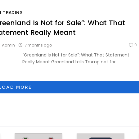
I TRADING
reenland Is Not for Sale”: What That
atement Really Meant
0
7 months ago
Admin
“Greenland Is Not for Sale”: What That Statement
Really Meant Greenland tells Trump not for...