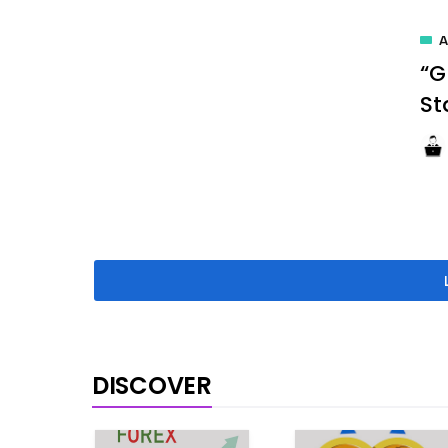
A
“G
St
DISCOVER