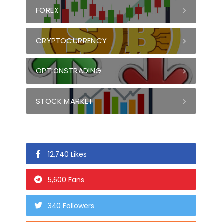
FOREX
CRYPTOCURRENCY
OPTIONSTRADING
STOCK MARKET
12,740 Likes
5,600 Fans
340 Followers